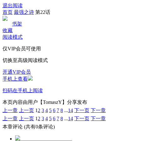
退出阅读
首页
最强之诗
第22话
书架
收藏
阅读模式
仅VIP会员可使用
切换至高级阅读模式
开通VIP会员
手机上查看
扫码在手机上阅读
本页内容由用户【TomaszY】分享发布
上一章
上一页
1
2
3
4
5
6
7
8
...
14
下一页
下一章
上一章
上一页
1
2
3
4
5
6
7
8
...
14
下一页
下一章
本章评论
(共有0条评论)