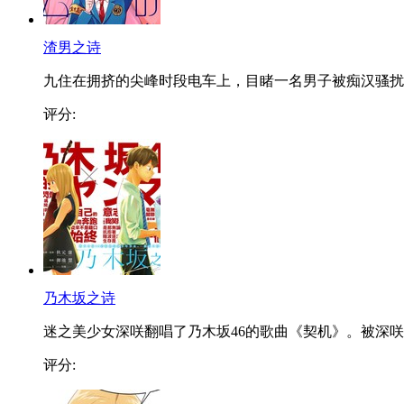
渣男之诗
九住在拥挤的尖峰时段电车上，目睹一名男子被痴汉骚扰..
评分:
乃木坂之诗
迷之美少女深咲翻唱了乃木坂46的歌曲《契机》。被深咲..
评分: