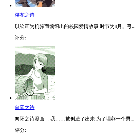
樱花之诗
以绘画为机缘而编织出的校园爱情故事 时节为4月。弓...
评分:
向阳之诗
向阳之诗漫画 ，我……被创造了出来 为了埋葬一个男...
评分: