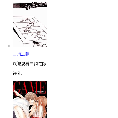
白驹过隙
欢迎观看白驹过隙
评分: