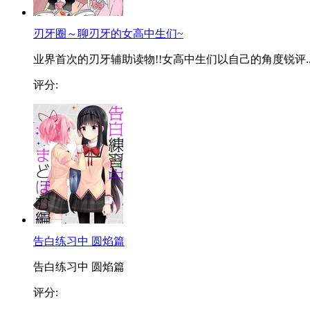
刃牙圈～聊刃牙的女高中生们~
业界首次的刃牙辅助读物!!女高中生们以自己的角度锐评..
评分:
告白练习中 圆焰篇
告白练习中 圆焰篇
评分: