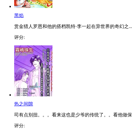
黑焰
赏金猎人罗恩和他的搭档凯特·李一起在异世界的奇幻之..
评分:
热之间隙
司有点别扭。。。看来这也是少爷的传统了。。看他做保..
评分: