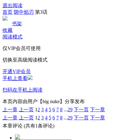
退出阅读
首页
隙中焰刃
第3话
书架
收藏
阅读模式
仅VIP会员可使用
切换至高级阅读模式
开通VIP会员
手机上查看
扫码在手机上阅读
本页内容由用户【big nuke】分享发布
上一章
上一页
1
2
3
4
5
6
7
8
...
29
下一页
下一章
上一章
上一页
1
2
3
4
5
6
7
8
...
29
下一页
下一章
本章评论
(共有1条评论)