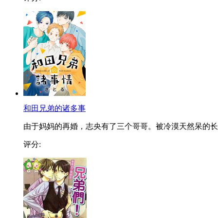
和田兄弟的诸多事
由于妈妈的再婚，志央有了三个哥哥。被冷漠天然呆的长..
评分: