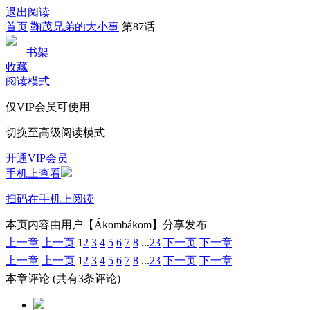
退出阅读
首页
鞠茂兄弟的大小事
第87话
书架
收藏
阅读模式
仅VIP会员可使用
切换至高级阅读模式
开通VIP会员
手机上查看
扫码在手机上阅读
本页内容由用户【Ákombákom】分享发布
上一章
上一页
1
2
3
4
5
6
7
8
...
23
下一页
下一章
上一章
上一页
1
2
3
4
5
6
7
8
...
23
下一页
下一章
本章评论
(共有3条评论)