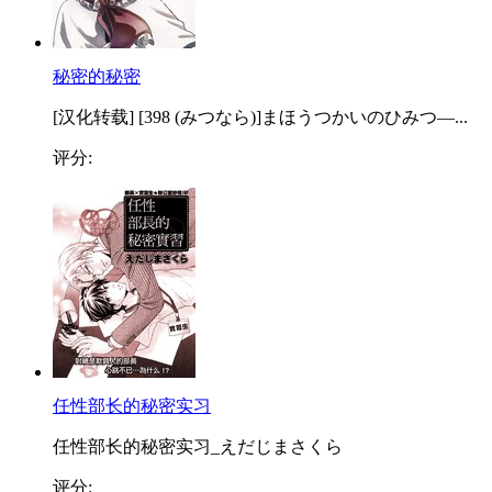
秘密的秘密
[汉化转载] [398 (みつなら)]まほうつかいのひみつ—...
评分:
任性部长的秘密实习
任性部长的秘密实习_えだじまさくら
评分: