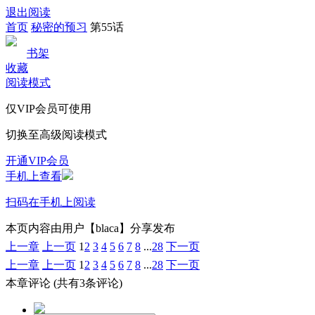
退出阅读
首页
秘密的预习
第55话
书架
收藏
阅读模式
仅VIP会员可使用
切换至高级阅读模式
开通VIP会员
手机上查看
扫码在手机上阅读
本页内容由用户【blaca】分享发布
上一章
上一页
1
2
3
4
5
6
7
8
...
28
下一页
上一章
上一页
1
2
3
4
5
6
7
8
...
28
下一页
本章评论
(共有3条评论)