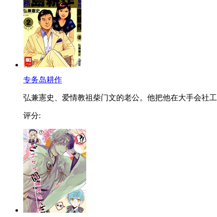
专务岛耕作
弘兼憲史、爱情教祖柴门文的老公。他把他在大手会社工..
评分: