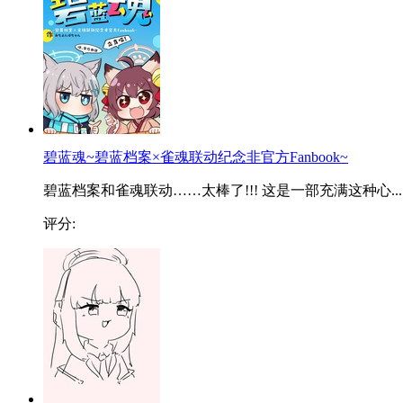
碧蓝魂~碧蓝档案×雀魂联动纪念非官方Fanbook~
碧蓝档案和雀魂联动……太棒了!!! 这是一部充满这种心...
评分: