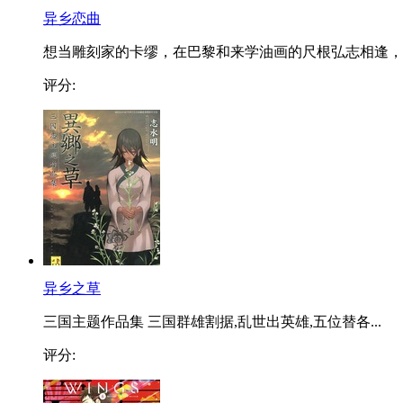
异乡恋曲
想当雕刻家的卡缪，在巴黎和来学油画的尺根弘志相逢，..
评分:
异乡之草
三国主题作品集 三国群雄割据,乱世出英雄,五位替各...
评分: