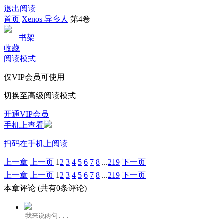
退出阅读
首页
Xenos 异乡人
第4卷
书架
收藏
阅读模式
仅VIP会员可使用
切换至高级阅读模式
开通VIP会员
手机上查看
扫码在手机上阅读
上一章
上一页
1
2
3
4
5
6
7
8
...
219
下一页
上一章
上一页
1
2
3
4
5
6
7
8
...
219
下一页
本章评论
(共有0条评论)