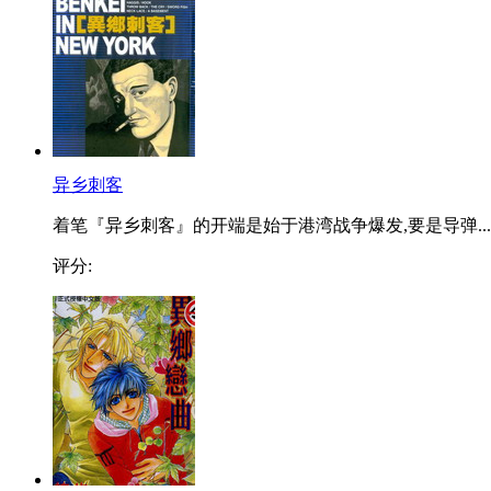
异乡刺客
着笔『异乡刺客』的开端是始于港湾战争爆发,要是导弹...
评分: