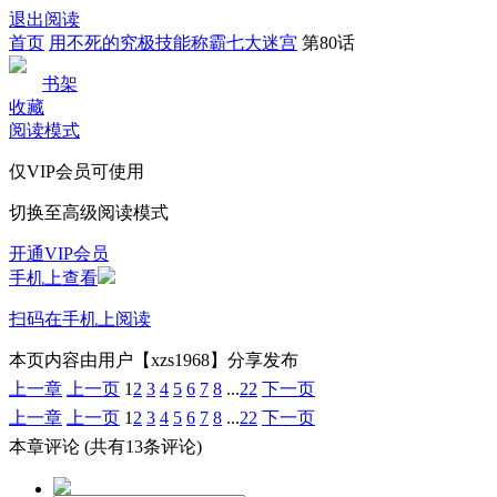
退出阅读
首页
用不死的究极技能称霸七大迷宫
第80话
书架
收藏
阅读模式
仅VIP会员可使用
切换至高级阅读模式
开通VIP会员
手机上查看
扫码在手机上阅读
本页内容由用户【xzs1968】分享发布
上一章
上一页
1
2
3
4
5
6
7
8
...
22
下一页
上一章
上一页
1
2
3
4
5
6
7
8
...
22
下一页
本章评论
(共有13条评论)