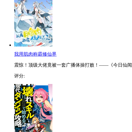
我用肌肉称霸修仙界
震惊！顶级大佬竟被一套广播体操打败！——《今日仙闻..
评分: