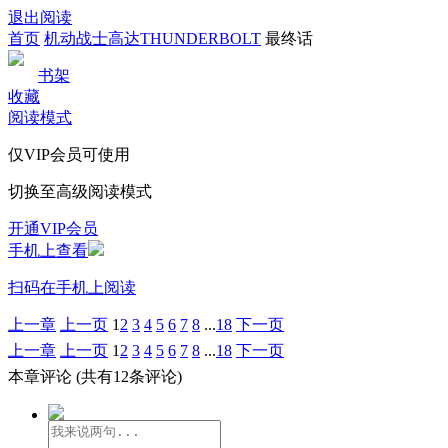
退出阅读
首页
机动战士高达THUNDERBOLT
最终话
书架
收藏
阅读模式
仅VIP会员可使用
切换至高级阅读模式
开通VIP会员
手机上查看
扫码在手机上阅读
上一章
上一页
1
2
3
4
5
6
7
8
...
18
下一页
上一章
上一页
1
2
3
4
5
6
7
8
...
18
下一页
本章评论
(共有12条评论)