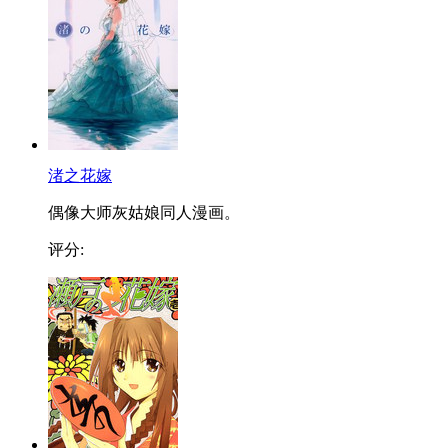
渚之花嫁
偶像大师灰姑娘同人漫画。
评分: