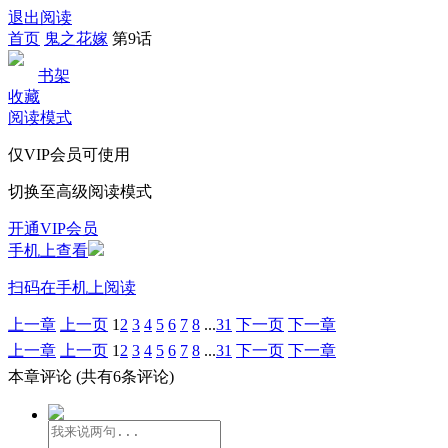
退出阅读
首页
鬼之花嫁
第9话
书架
收藏
阅读模式
仅VIP会员可使用
切换至高级阅读模式
开通VIP会员
手机上查看
扫码在手机上阅读
上一章
上一页
1
2
3
4
5
6
7
8
...
31
下一页
下一章
上一章
上一页
1
2
3
4
5
6
7
8
...
31
下一页
下一章
本章评论
(共有6条评论)