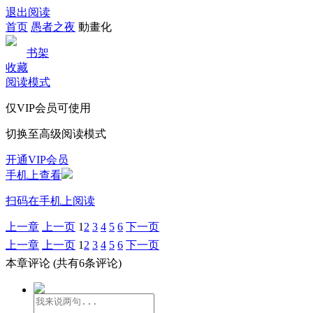
退出阅读
首页
愚者之夜
動畫化
书架
收藏
阅读模式
仅VIP会员可使用
切换至高级阅读模式
开通VIP会员
手机上查看
扫码在手机上阅读
上一章
上一页
1
2
3
4
5
6
下一页
上一章
上一页
1
2
3
4
5
6
下一页
本章评论
(共有6条评论)