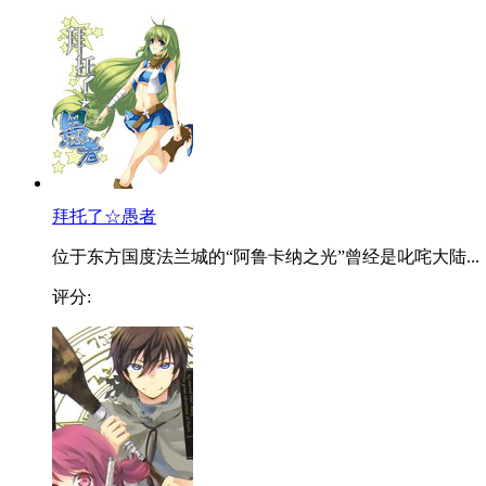
拜托了☆愚者
位于东方国度法兰城的“阿鲁卡纳之光”曾经是叱咤大陆...
评分: