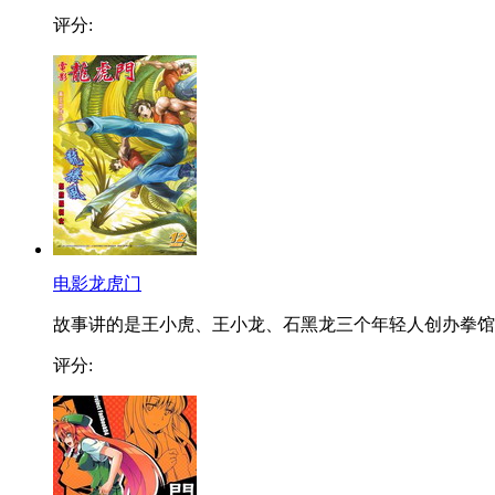
评分:
电影龙虎门
故事讲的是王小虎、王小龙、石黑龙三个年轻人创办拳馆..
评分: