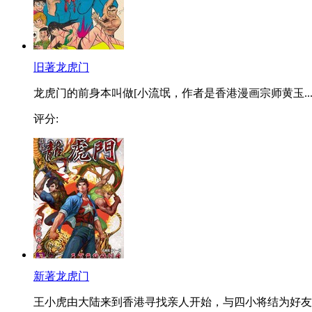
旧著龙虎门
龙虎门的前身本叫做[小流氓，作者是香港漫画宗师黄玉..
评分:
新著龙虎门
王小虎由大陆来到香港寻找亲人开始，与四小将结为好友..