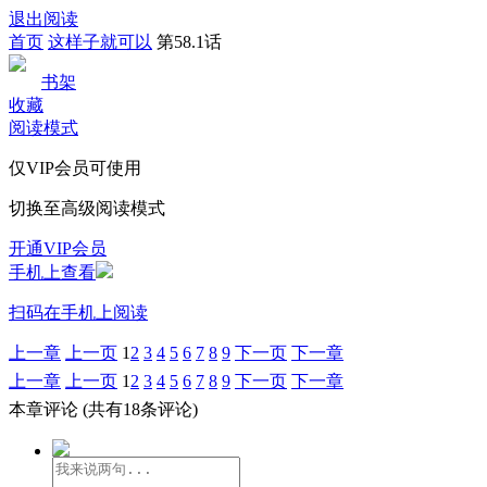
退出阅读
首页
这样子就可以
第58.1话
书架
收藏
阅读模式
仅VIP会员可使用
切换至高级阅读模式
开通VIP会员
手机上查看
扫码在手机上阅读
上一章
上一页
1
2
3
4
5
6
7
8
9
下一页
下一章
上一章
上一页
1
2
3
4
5
6
7
8
9
下一页
下一章
本章评论
(共有18条评论)