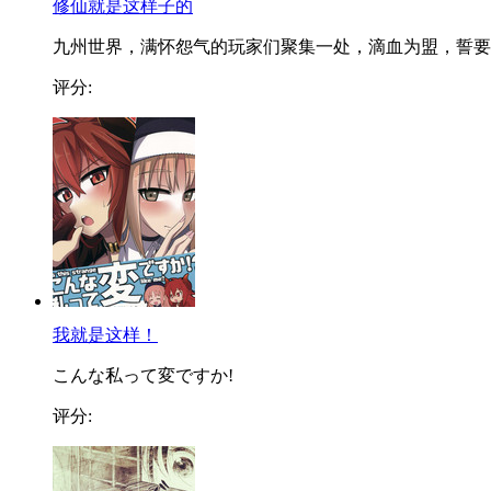
修仙就是这样子的
九州世界，满怀怨气的玩家们聚集一处，滴血为盟，誓要..
评分:
我就是这样！
こんな私って変ですか!
评分: