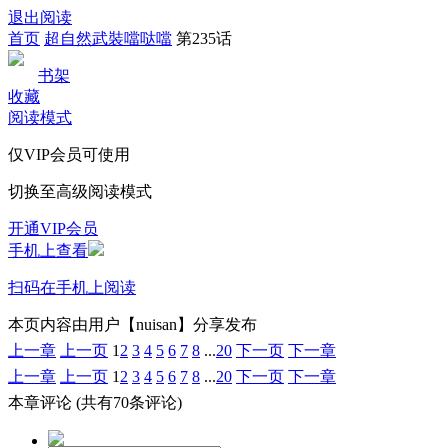
退出阅读
首页
超自然武裝噹哒噹
第235话
书架
收藏
阅读模式
仅VIP会员可使用
切换至高级阅读模式
开通VIP会员
手机上查看
扫码在手机上阅读
本页内容由用户【nuisan】分享发布
上一章
上一页
1
2
3
4
5
6
7
8
...
20
下一页
下一章
上一章
上一页
1
2
3
4
5
6
7
8
...
20
下一页
下一章
本章评论
(共有70条评论)