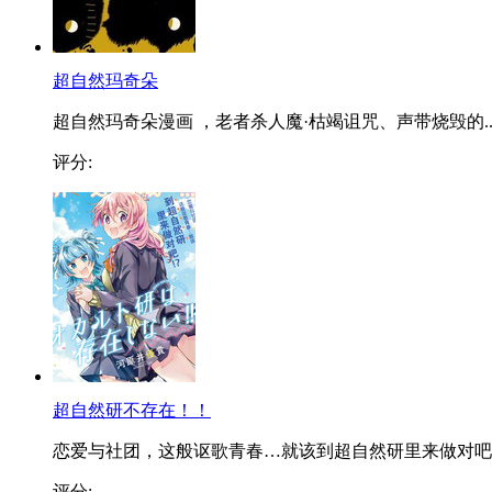
超自然玛奇朵
超自然玛奇朵漫画 ，老者杀人魔·枯竭诅咒、声带烧毁的..
评分:
超自然研不存在！！
恋爱与社团，这般讴歌青春…就该到超自然研里来做对吧..
评分: