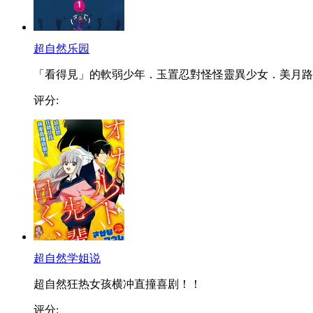
超自然乐园
「看得見」的軟弱少年．玉置忍對怪怪靈異少女．美月路..
评分:
超自然学姐说
超自然狂热女孩横冲直撞喜剧！！
评分: