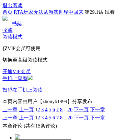
退出阅读
首页
RTA玩家无法从游戏世界中回来
第29.1话 试看
书架
收藏
阅读模式
仅VIP会员可使用
切换至高级阅读模式
开通VIP会员
手机上查看
扫码在手机上阅读
本页内容由用户【zhouyb1999】分享发布
上一章
上一页
1
2
3
4
5
6
7
8
...
20
下一页
下一章
上一章
上一页
1
2
3
4
5
6
7
8
...
20
下一页
下一章
本章评论
(共有15条评论)