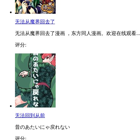
无法从魔界回去了
无法从魔界回去了漫画 ，东方同人漫画。欢迎在线观看...
评分:
无法回到从前
昔のあたいにゃ戻れない
评分: