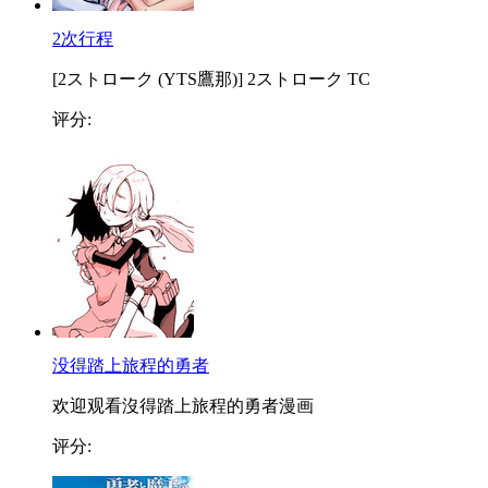
2次行程
[2ストローク (YTS鷹那)] 2ストローク TC
评分:
没得踏上旅程的勇者
欢迎观看沒得踏上旅程的勇者漫画
评分: