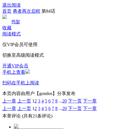
退出阅读
首页
勇者再次启程
第84话
书架
收藏
阅读模式
仅VIP会员可使用
切换至高级阅读模式
开通VIP会员
手机上查看
扫码在手机上阅读
本页内容由用户【gondos】分享发布
上一章
上一页
1
2
3
4
5
6
7
8
...
20
下一页
下一章
上一章
上一页
1
2
3
4
5
6
7
8
...
20
下一页
下一章
本章评论
(共有21条评论)