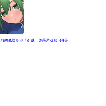
流放的低端职业「盗贼」凭藉游戏知识开启
双