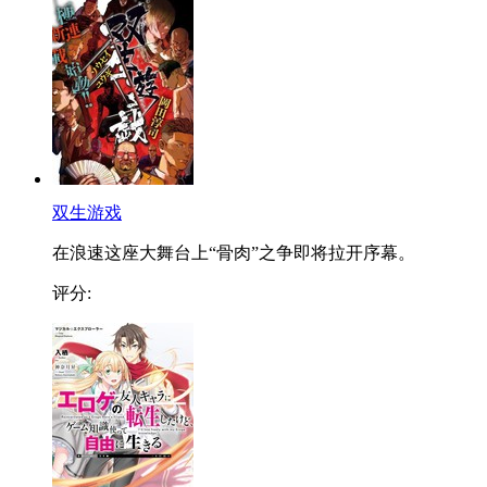
双生游戏
在浪速这座大舞台上“骨肉”之争即将拉开序幕。
评分: