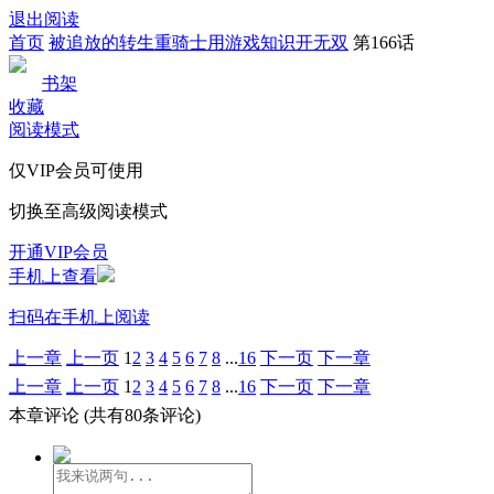
退出阅读
首页
被追放的转生重骑士用游戏知识开无双
第166话
书架
收藏
阅读模式
仅VIP会员可使用
切换至高级阅读模式
开通VIP会员
手机上查看
扫码在手机上阅读
上一章
上一页
1
2
3
4
5
6
7
8
...
16
下一页
下一章
上一章
上一页
1
2
3
4
5
6
7
8
...
16
下一页
下一章
本章评论
(共有80条评论)