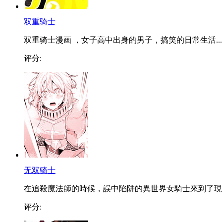
双重骑士
双重骑士漫画 ，女子高中出身的男子，搞笑的日常生活...
评分:
无双骑士
在追殺魔法師的時候，誤中陷阱的異世界女騎士來到了現..
评分: