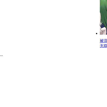
被
无
.