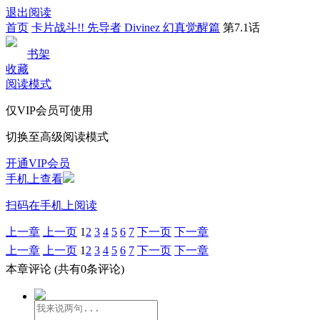
退出阅读
首页
卡片战斗!! 先导者 Divinez 幻真觉醒篇
第7.1话
书架
收藏
阅读模式
仅VIP会员可使用
切换至高级阅读模式
开通VIP会员
手机上查看
扫码在手机上阅读
上一章
上一页
1
2
3
4
5
6
7
下一页
下一章
上一章
上一页
1
2
3
4
5
6
7
下一页
下一章
本章评论
(共有0条评论)