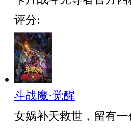
评分:
斗战魔·觉醒
女娲补天救世，留有一创