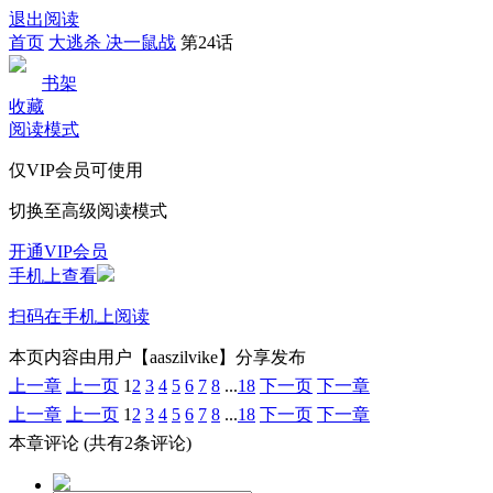
退出阅读
首页
大逃杀 决一鼠战
第24话
书架
收藏
阅读模式
仅VIP会员可使用
切换至高级阅读模式
开通VIP会员
手机上查看
扫码在手机上阅读
本页内容由用户【aaszilvike】分享发布
上一章
上一页
1
2
3
4
5
6
7
8
...
18
下一页
下一章
上一章
上一页
1
2
3
4
5
6
7
8
...
18
下一页
下一章
本章评论
(共有2条评论)