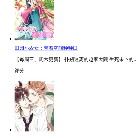
田园小农女：带着空间种种田
【每周三、周六更新】 扑朔迷离的赵家大院 生死未卜的..
评分: