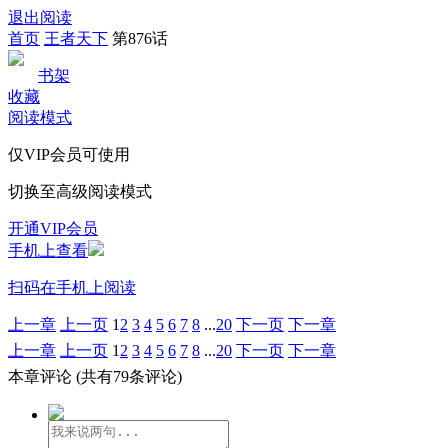
退出阅读
首页
王者天下
第876话
书架
收藏
阅读模式
仅VIP会员可使用
切换至高级阅读模式
开通VIP会员
手机上查看
扫码在手机上阅读
上一章
上一页
1
2
3
4
5
6
7
8
...
20
下一页
下一章
上一章
上一页
1
2
3
4
5
6
7
8
...
20
下一页
下一章
本章评论
(共有79条评论)