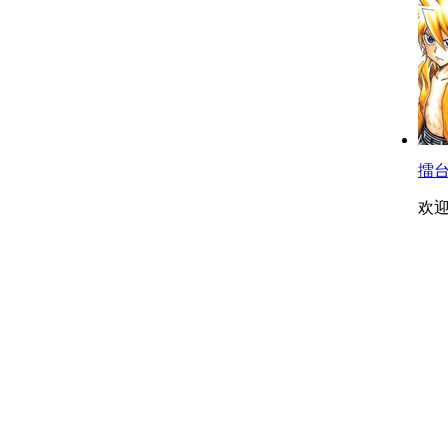
擂台
欢迎