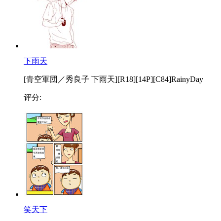
下雨天
[青空軍団／秀良子 下雨天][R18][14P][C84]RainyDay
评分:
笑天下