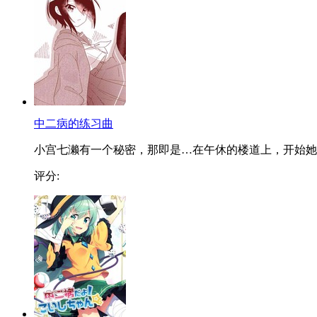
中二病的练习曲
小宫七濑有一个秘密，那即是…在午休的楼道上，开始她..
评分: