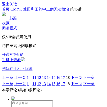
退出阅读
首页
CMYK 鲛田和王的中二病无法根治
第46话
书架
收藏
阅读模式
仅VIP会员可使用
切换至高级阅读模式
开通VIP会员
手机上查看
扫码在手机上阅读
上一章
上一页
1
...
11
12
13
14
15
16
17
18
下一页
下一章
上一章
上一页
1
...
11
12
13
14
15
16
17
18
下一页
下一章
本章评论
(共有3条评论)