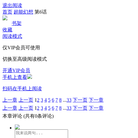
退出阅读
首页
超能幻想
第6话
书架
收藏
阅读模式
仅VIP会员可使用
切换至高级阅读模式
开通VIP会员
手机上查看
扫码在手机上阅读
上一章
上一页
1
2
3
4
5
6
7
8
...
33
下一页
下一章
上一章
上一页
1
2
3
4
5
6
7
8
...
33
下一页
下一章
本章评论
(共有0条评论)