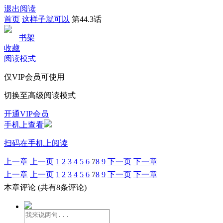
退出阅读
首页
这样子就可以
第44.3话
书架
收藏
阅读模式
仅VIP会员可使用
切换至高级阅读模式
开通VIP会员
手机上查看
扫码在手机上阅读
上一章
上一页
1
2
3
4
5
6
7
8
9
下一页
下一章
上一章
上一页
1
2
3
4
5
6
7
8
9
下一页
下一章
本章评论
(共有8条评论)