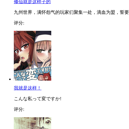
修仙就是这样子的
九州世界，满怀怨气的玩家们聚集一处，滴血为盟，誓要..
评分:
我就是这样！
こんな私って変ですか!
评分: