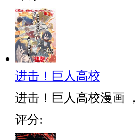
进击！巨人高校
进击！巨人高校漫画 ，
评分: