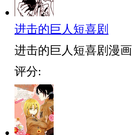
进击的巨人短喜剧
进击的巨人短喜剧漫画 
评分: