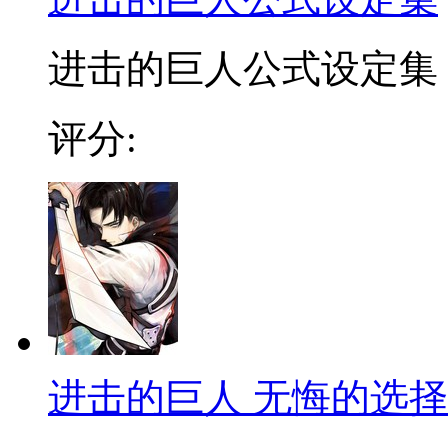
进击的巨人公式设定集
评分:
进击的巨人 无悔的选择