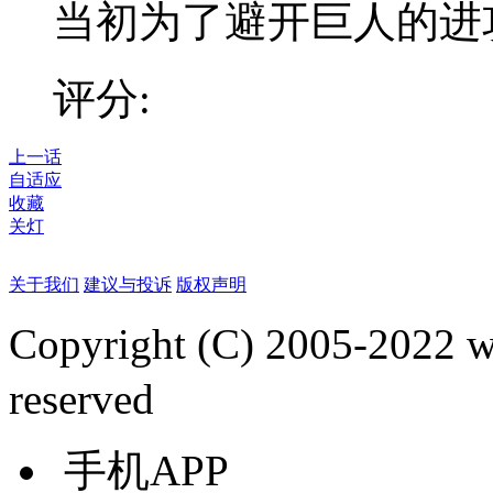
当初为了避开巨人的进攻
评分:
上一话
自适应
收藏
关灯
关于我们
建议与投诉
版权声明
Copyright (C) 2005-2022
reserved
手机APP