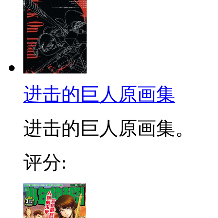
进击的巨人原画集
进击的巨人原画集。
评分: