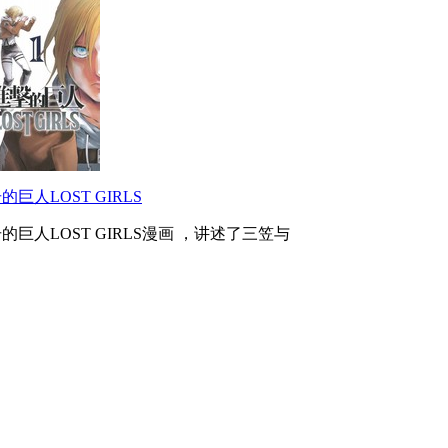
的巨人LOST GIRLS
的巨人LOST GIRLS漫画 ，讲述了三笠与