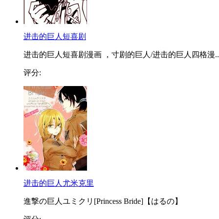
进击的巨人短喜剧
进击的巨人短喜剧漫画 ，寸剧的巨人/进击的巨人四格漫..
评分:
进击的巨人尤米克里
進撃の巨人ユミクリ[Princess Bride]【はるの】