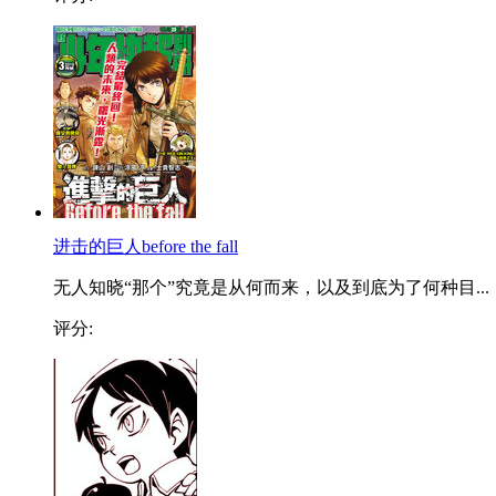
进击的巨人before the fall
无人知晓“那个”究竟是从何而来，以及到底为了何种目...
评分: