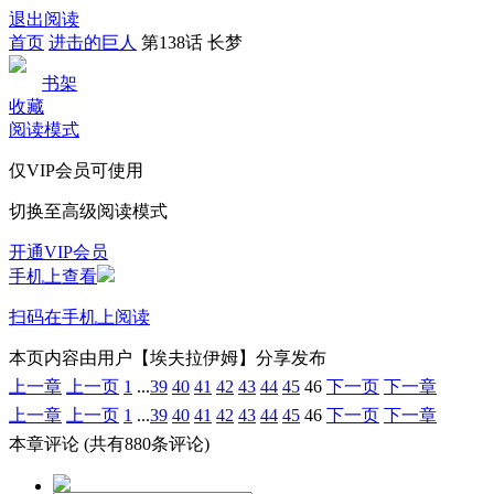
退出阅读
首页
进击的巨人
第138话 长梦
书架
收藏
阅读模式
仅VIP会员可使用
切换至高级阅读模式
开通VIP会员
手机上查看
扫码在手机上阅读
本页内容由用户【埃夫拉伊姆】分享发布
上一章
上一页
1
...
39
40
41
42
43
44
45
46
下一页
下一章
上一章
上一页
1
...
39
40
41
42
43
44
45
46
下一页
下一章
本章评论
(共有880条评论)