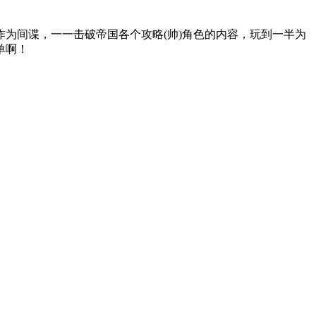
为间谍，一一击破帝国各个攻略(帅)角色的内容，玩到一半为
单啊！