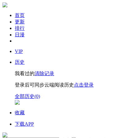
首页
更新
排行
日漫
VIP
历史
我看过的
清除记录
登录后可同步云端阅读历史
点击登录
全部历史(0)
收藏
下载APP