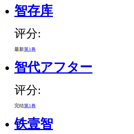
智存库
评分:
最新
第1卷
智代アフター
评分:
完结
第1卷
铁壹智