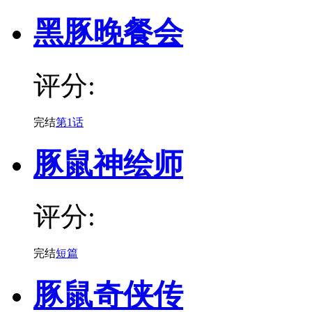
黑豚晚餐会
评分:
完结
第1话
豚鼠神绘师
评分:
完结
短篇
豚鼠奇侠传