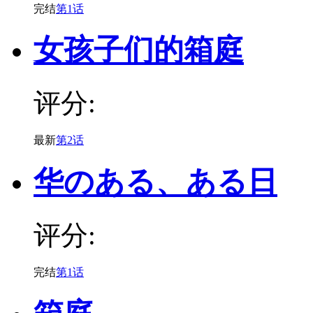
完结
第1话
女孩子们的箱庭
评分:
最新
第2话
华のある、ある日
评分:
完结
第1话