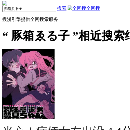
搜索
全网搜
搜漫引擎提供全网搜索服务
“
豚箱ゑる子
”相近搜索