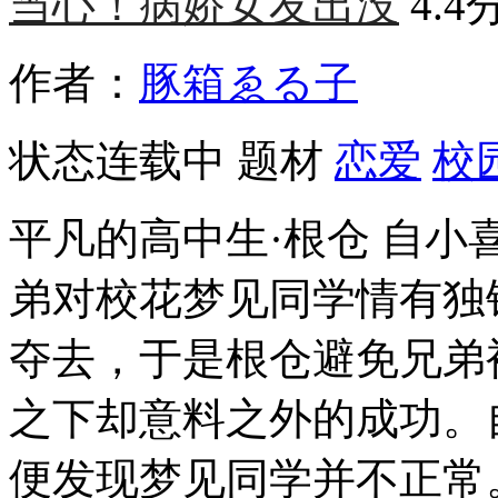
当心！病娇女友出没
4.4
作者：
豚箱ゑる子
状态
连载中
题材
恋爱
校
平凡的高中生·根仓 自小
弟对校花梦见同学情有独
夺去，于是根仓避免兄弟
之下却意料之外的成功。
便发现梦见同学并不正常