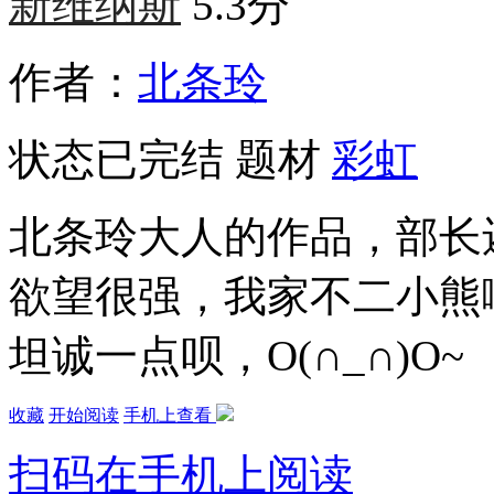
新维纳斯
5.3分
作者：
北条玲
状态
已完结
题材
彩虹
北条玲大人的作品，部长
欲望很强，我家不二小熊
坦诚一点呗，O(∩_∩)O~
收藏
开始阅读
手机上查看
扫码在手机上阅读