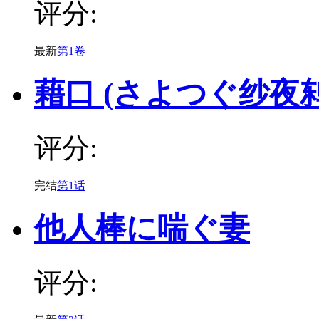
评分:
最新
第1卷
藉口 (さよつぐ纱夜鸫
评分:
完结
第1话
他人棒に喘ぐ妻
评分: