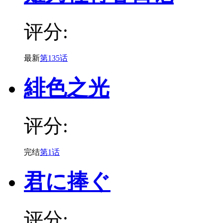
评分:
最新
第135话
緋色之光
评分:
完结
第1话
君に捧ぐ
评分: