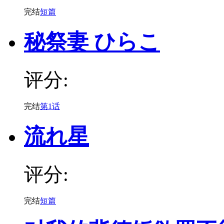
完结
短篇
秘祭妻 ひらこ
评分:
完结
第1话
流れ星
评分:
完结
短篇