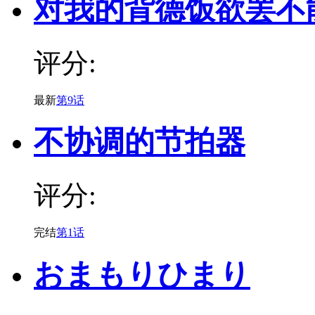
对我的背德饭欲罢不
评分:
最新
第9话
不协调的节拍器
评分:
完结
第1话
おまもりひまり