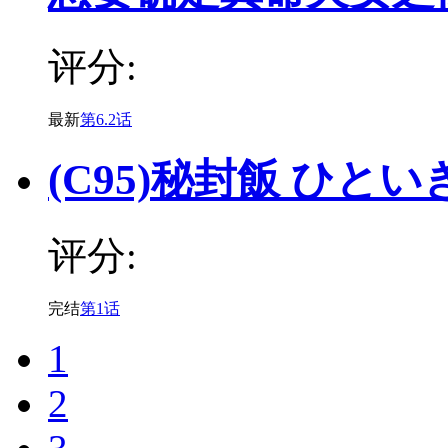
评分:
最新
第6.2话
(C95)秘封飯 ひとい
评分:
完结
第1话
1
2