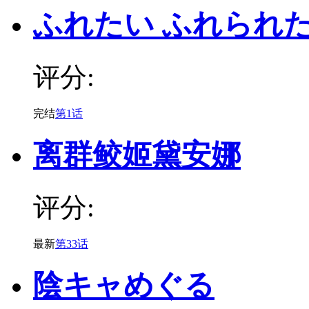
ふれたい ふれられ
评分:
完结
第1话
离群鲛姬黛安娜
评分:
最新
第33话
陰キャめぐる