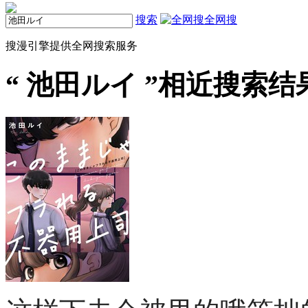
搜索
全网搜
搜漫引擎提供全网搜索服务
“
池田ルイ
”相近搜索结果