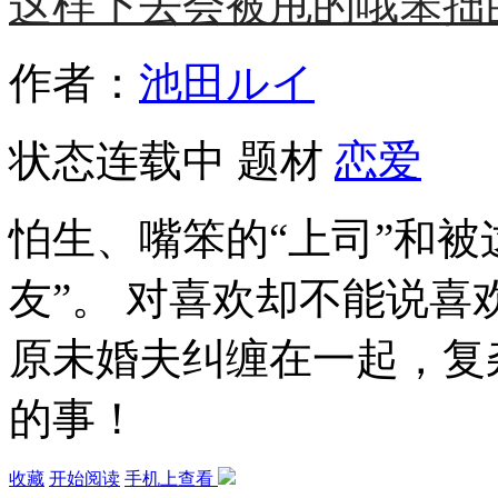
这样下去会被甩的哦笨拙
作者：
池田ルイ
状态
连载中
题材
恋爱
怕生、嘴笨的“上司”和被
友”。 对喜欢却不能说
原未婚夫纠缠在一起，复
的事！
收藏
开始阅读
手机上查看