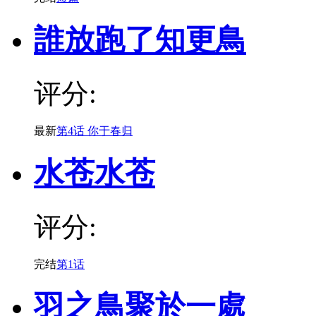
誰放跑了知更鳥
评分:
最新
第4话 你于春归
水苍水苍
评分:
完结
第1话
羽之鳥聚於一處