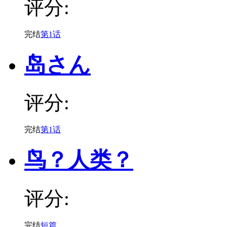
评分:
完结
第1话
岛さん
评分:
完结
第1话
鸟？人类？
评分:
完结
短篇