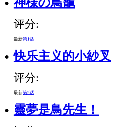
神様の鳥籠
评分:
最新
第1话
快乐主义的小紗叉
评分:
最新
第5话
靈夢是鳥先生！