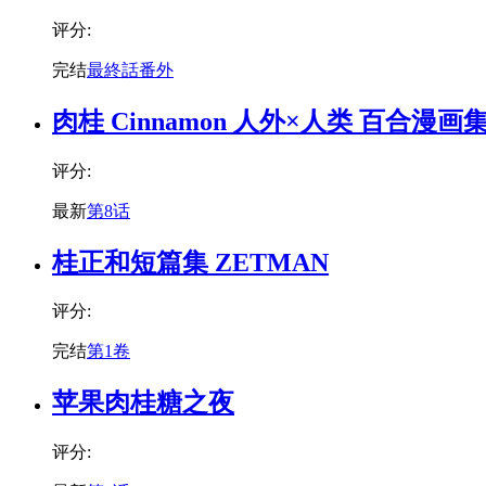
评分:
完结
最終話番外
肉桂 Cinnamon 人外×人类 百合漫画
评分:
最新
第8话
桂正和短篇集 ZETMAN
评分:
完结
第1卷
苹果肉桂糖之夜
评分: