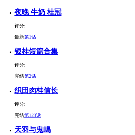
夜晚 牛奶 桂冠
评分:
最新
第1话
银桂短篇合集
评分:
完结
第2话
织田肉桂信长
评分:
完结
第123话
天羽与鬼嶋