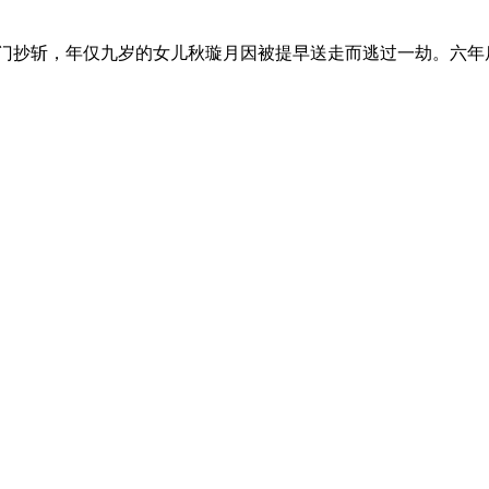
满门抄斩，年仅九岁的女儿秋璇月因被提早送走而逃过一劫。六年