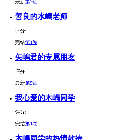
最新
第3话
善良的水嶋老师
评分:
完结
第1卷
矢嶋君的专属朋友
评分:
最新
第5话
我心爱的木嶋同学
评分:
完结
第1卷
木嶋同学的热情款待