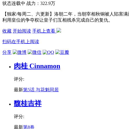
状态
连载中
战力：322.9万
【独家/每周二、六更新】洛朝二年，当朝宰相秋铜被人陷害
利用皇位的争夺权让皇子们互相残杀完成自己的复仇。
收藏
开始阅读
手机上查看
扫码在手机上阅读
分享
肉桂 Cinnamon
评分:
最新
第5话 与花魁同居
馥桂吉祥
评分:
最新
第8卷