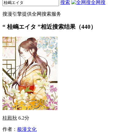
搜索
全网搜
搜漫引擎提供全网搜索服务
“
桂嶋エイタ
”相近搜索结果（440）
桂殿秋
6.2分
作者：
极漫文化