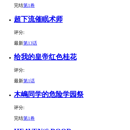
完结
第1卷
超下流催眠术师
评分:
最新
第13话
给我的皇帝红色桂花
评分:
最新
第1话
木嶋同学的危险学园祭
评分:
完结
第1卷