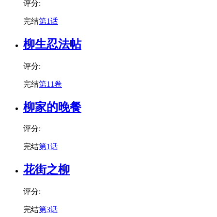
评分:
完结
第1话
柳生忍法帖
评分:
完结
第11卷
柳家的晚餐
评分:
完结
第1话
花街之柳
评分:
完结
第3话