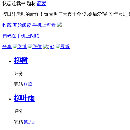
状态
连载中
题材
恋爱
樱田雏老师的新作！毒舌男与天真千金“先婚后爱”的爱情喜剧
收藏
开始阅读
手机上查看
扫码在手机上阅读
分享
柳树
评分:
完结
短篇
柳叶雨
评分:
完结
第1话