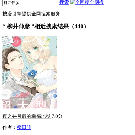
搜索
全网搜
搜漫引擎提供全网搜索服务
“
柳井伸彦
”相近搜索结果（440）
夜之井月彦的幸福地狱
7.0分
作者：
樱田雏