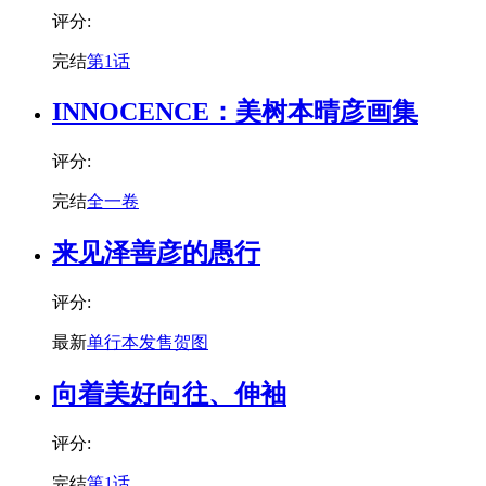
评分:
完结
第1话
INNOCENCE：美树本晴彦画集
评分:
完结
全一卷
来见泽善彦的愚行
评分:
最新
单行本发售贺图
向着美好向往、伸袖
评分:
完结
第1话