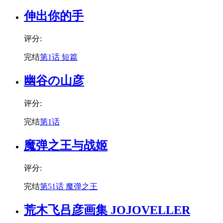
伸出你的手
评分:
完结
第1话 短篇
幽谷の山彦
评分:
完结
第1话
魔弹之王与战姬
评分:
完结
第51话 魔弹之王
荒木飞吕彦画集 JOJOVELLER