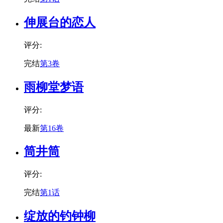
伸展台的恋人
评分:
完结
第3卷
雨柳堂梦语
评分:
最新
第16卷
筒井筒
评分:
完结
第1话
绽放的钓钟柳