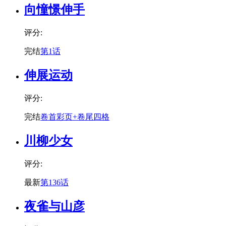
向憧憬伸手
评分:
完结
第1话
伸展运动
评分:
完结
卷首彩页+卷尾四格
川柳少女
评分:
最新
第136话
夜雀与山彦