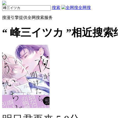
搜索
全网搜
搜漫引擎提供全网搜索服务
“
峰三イツカ
”相近搜索