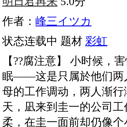
明日君再来
5.0分
作者：
峰三イツカ
状态
连载中
题材
彩虹
【??腐注意】 小时候，
眠——这是只属於他们两
母的工作调动，两人渐行
天，凪来到圭一的公司工
柔，在圭一面前却仍像个