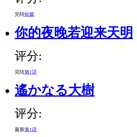
完结
短篇
你的夜晚若迎来天明
评分:
完结
第1话
遙かなる大樹
评分:
最新
第1话