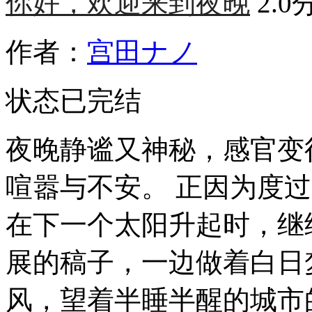
你好，欢迎来到夜晚
2.0
作者：
宫田ナノ
状态
已完结
夜晚静谧又神秘，感官变
喧嚣与不安。 正因为度
在下一个太阳升起时，继
展的稿子，一边做着白日
风，望着半睡半醒的城市