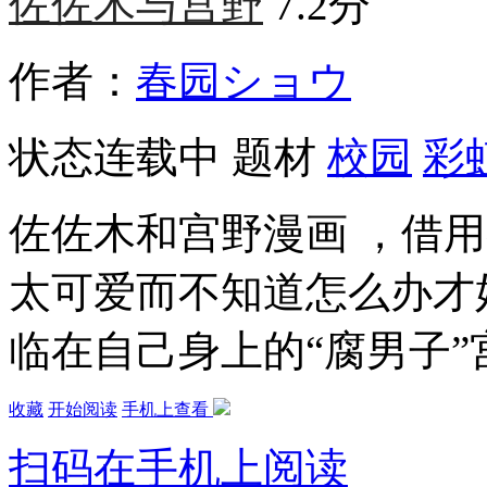
佐佐木与宫野
7.2分
作者：
春园ショウ
状态
连载中
题材
校园
彩
佐佐木和宫野漫画 ，借
太可爱而不知道怎么办才
临在自己身上的“腐男子”
收藏
开始阅读
手机上查看
扫码在手机上阅读