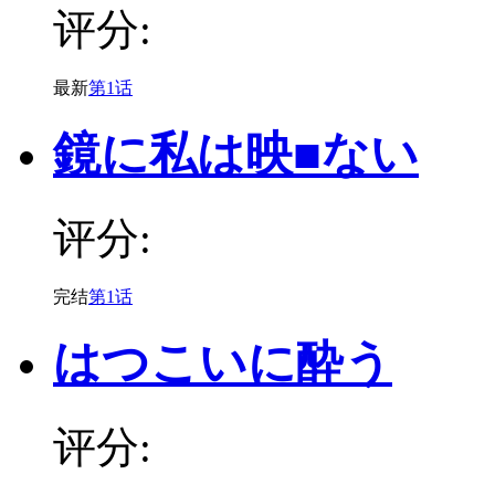
评分:
最新
第1话
鏡に私は映■ない
评分:
完结
第1话
はつこいに酔う
评分: