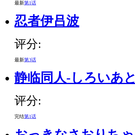
最新
第1话
忍者伊吕波
评分:
最新
第3话
静临同人-しろいあ
评分:
完结
第1话
おっきなさおりちゃ