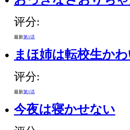
评分:
最新
第1话
まほ姉は転校生かわ
评分:
最新
第1话
今夜は寝かせない