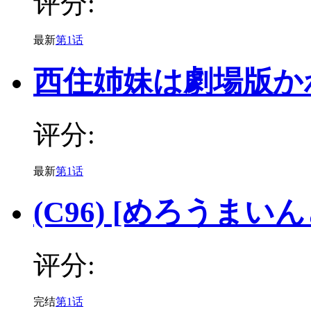
评分:
最新
第1话
西住姉妹は劇場版か
评分:
最新
第1话
(C96) [めろうまいんど(c
评分:
完结
第1话