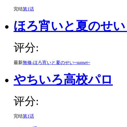
完结
第1话
ほろ宵いと夏のせい ~se
评分:
最新
無修-ほろ宵いと夏のせい~sunset~
やちいろ高校パロ
评分:
完结
第1话