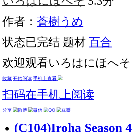
いろはにほへそ
5.3分
作者：
蒼樹うめ
状态
已完结
题材
百合
欢迎观看いろはにほへそ
收藏
开始阅读
手机上查看
扫码在手机上阅读
分享
(C104)Iroha Seaso