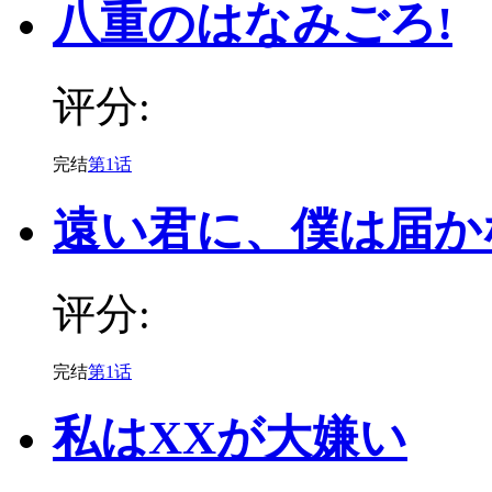
八重のはなみごろ!
评分:
完结
第1话
遠い君に、僕は届か
评分:
完结
第1话
私はXXが大嫌い