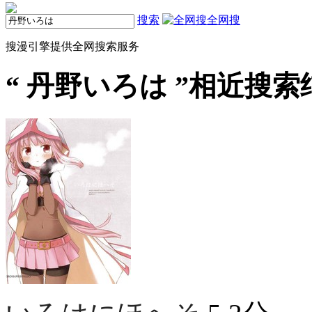
搜索
全网搜
搜漫引擎提供全网搜索服务
“
丹野いろは
”相近搜索