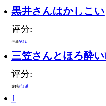
黒井さんはかしこい
评分:
最新
第1话
三笠さんとほろ酔い
评分:
完结
第1话
1