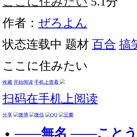
ここに住みたい
5.1分
作者：
ぜろよん
状态
连载中
题材
百合
搞
ここに住みたい
收藏
开始阅读
手机上查看
扫码在手机上阅读
分享
——無名 ——こと