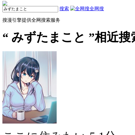
搜索
全网搜
搜漫引擎提供全网搜索服务
“
みずたまこと
”相近搜