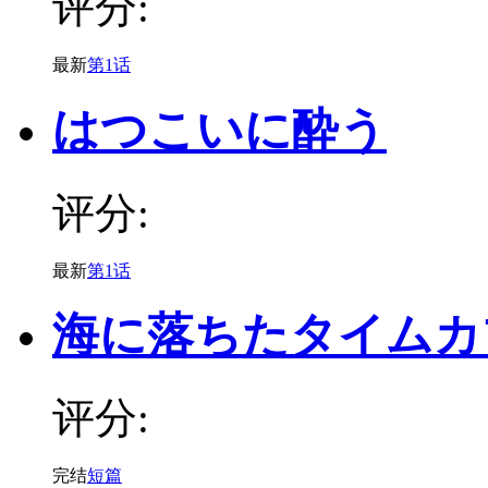
评分:
最新
第1话
はつこいに酔う
评分:
最新
第1话
海に落ちたタイムカ
评分:
完结
短篇