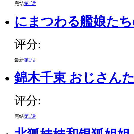
完结
第1话
にまつわる艦娘たち
评分:
最新
第1话
錦木千束 おじさん
评分:
完结
第1话