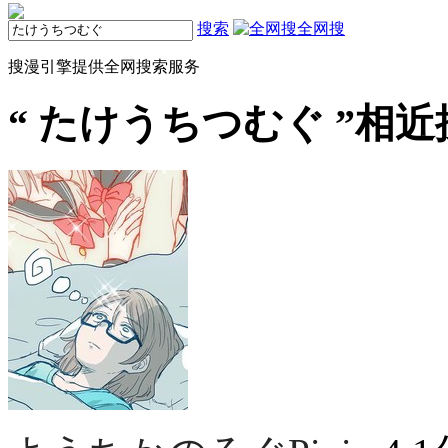
搜索
全网搜
搜漫引擎提供全网搜索服务
“
たけうちつむぐ
”相近