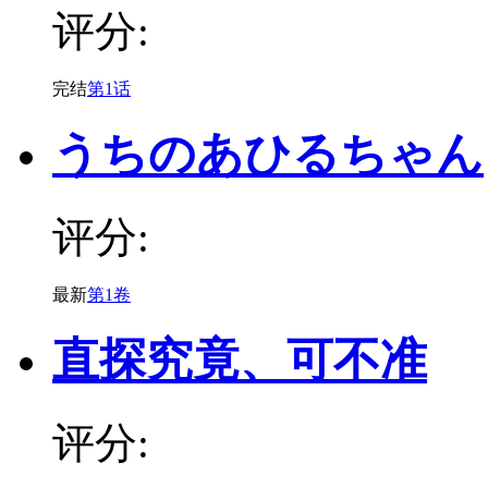
评分:
完结
第1话
うちのあひるちゃん
评分:
最新
第1卷
直探究竟、可不准
评分: