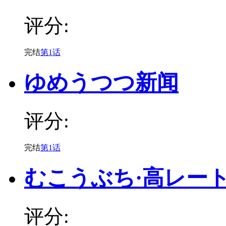
评分:
完结
第1话
ゆめうつつ新闻
评分:
完结
第1话
むこうぶち·高レー
评分: