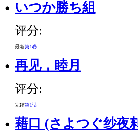
いつか勝ち組
评分:
最新
第1卷
再见，睦月
评分:
完结
第1话
藉口 (さよつぐ纱夜鸫