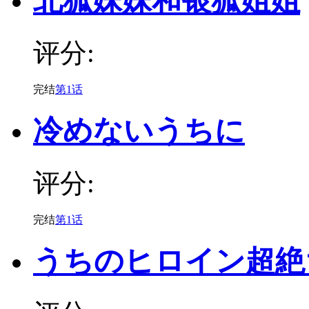
北狐妹妹和银狐姐姐
评分:
完结
第1话
冷めないうちに
评分:
完结
第1话
うちのヒロイン超絶