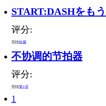
START:DASHをも
评分:
完结
短篇
不协调的节拍器
评分:
完结
第1话
1