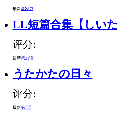
最新
赢家篇
LL短篇合集【しい
评分:
最新
第21话
うたかたの日々
评分:
最新
第1话