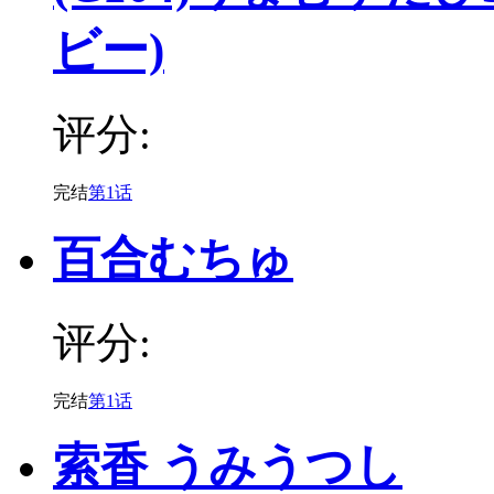
ビー)
评分:
完结
第1话
百合むちゅ
评分:
完结
第1话
索香 うみうつし