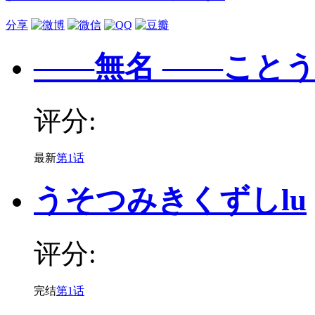
分享
——無名 ——こと
评分:
最新
第1话
うそつみきくずしlu
评分:
完结
第1话