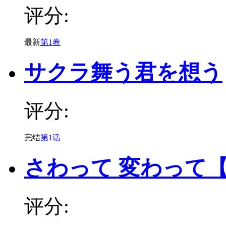
评分:
最新
第1卷
サクラ舞う君を想う
评分:
完结
第1话
さわって 変わって
评分: