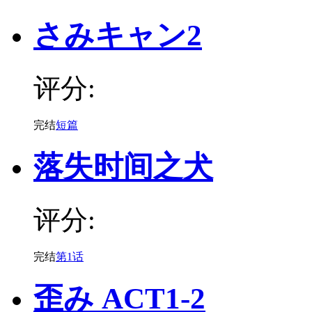
さみキャン2
评分:
完结
短篇
落失时间之犬
评分:
完结
第1话
歪み ACT1-2