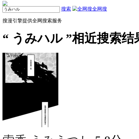
搜索
全网搜
搜漫引擎提供全网搜索服务
“
うみハル
”相近搜索结果