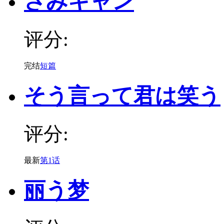
さみキャン
评分:
完结
短篇
そう言って君は笑う
评分:
最新
第1话
丽う梦