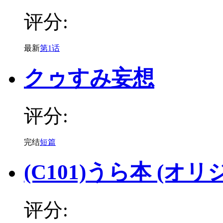
评分:
最新
第1话
クゥすみ妄想
评分:
完结
短篇
(C101)うら本 (オリ
评分: