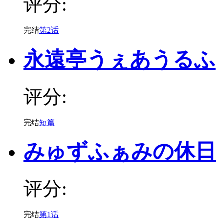
评分:
完结
第2话
永遠亭うぇあうるふ
评分:
完结
短篇
みゅずふぁみの休日
评分:
完结
第1话