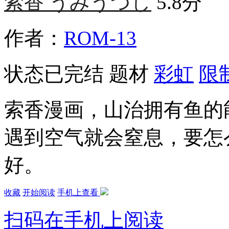
索香 うみうつし
5.8分
作者：
ROM-13
状态
已完结
题材
彩虹
限
索香漫画，山治拥有鱼的
遇到空气就会窒息，要怎
好。
收藏
开始阅读
手机上查看
扫码在手机上阅读