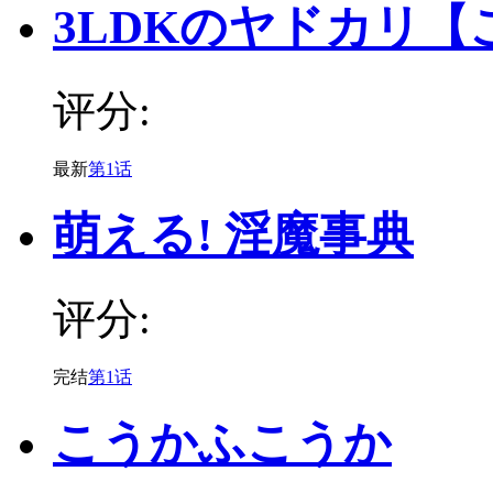
3LDKのヤドカリ
评分:
最新
第1话
萌える! 淫魔事典
评分:
完结
第1话
こうかふこうか