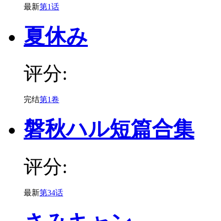
最新
第1话
夏休み
评分:
完结
第1卷
磐秋ハル短篇合集
评分:
最新
第34话