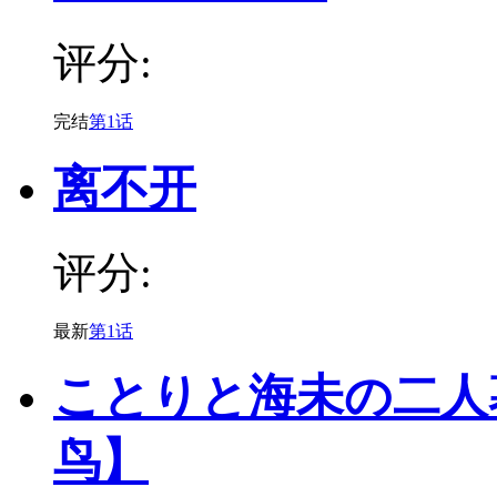
评分:
完结
第1话
离不开
评分:
最新
第1话
ことりと海未の二人
鸟】