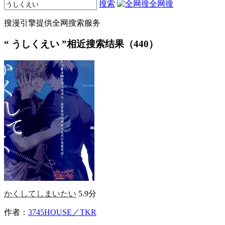
搜索
全网搜
搜漫引擎提供全网搜索服务
“
うしくえい
”相近搜索结果（440）
かくしてしまいたい
5.9分
作者：
3745HOUSE／TKR