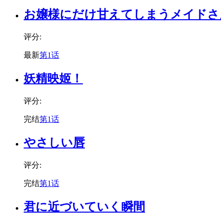
お嬢様にだけ甘えてしまうメイドさ
评分:
最新
第1话
妖精映姬！
评分:
完结
第1话
やさしい唇
评分:
完结
第1话
君に近づいていく瞬間