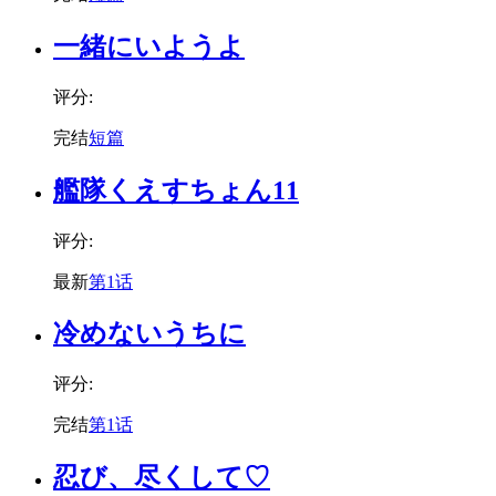
一緒にいようよ
评分:
完结
短篇
艦隊くえすちょん11
评分:
最新
第1话
冷めないうちに
评分:
完结
第1话
忍び、尽くして♡