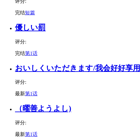
评分:
完结
短篇
優しい罰
评分:
完结
第1话
おいしくいただきます/我会好好享
评分:
最新
第1话
（曜善ようよし)
评分:
最新
第1话