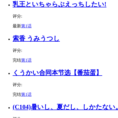
乳王といちゃらぶえっちしたい!
评分:
最新
第1话
索香 うみうつし
评分:
完结
第1话
くうかい合同本节选【番茄蛋】
评分:
完结
第1话
(C104)暑いし、夏だし、しかたない