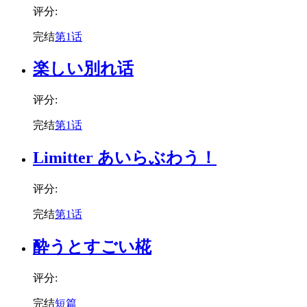
评分:
完结
第1话
楽しい別れ话
评分:
完结
第1话
Limitter あいらぶわう！
评分:
完结
第1话
酔うとすごい椛
评分:
完结
短篇