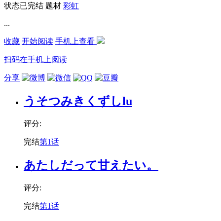
状态
已完结
题材
彩虹
...
收藏
开始阅读
手机上查看
扫码在手机上阅读
分享
うそつみきくずしlu
评分:
完结
第1话
あたしだって甘えたい。
评分:
完结
第1话